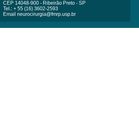
CEP 14048-900 - Ribeirão Preto - SP
Tel.: + 55 (16) 3602-2593
Email neurocirurgia@fmrp.usp.br