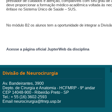
prestador de cuidados e atenção, compatíveis com seu grau de a
deve proporcionar a formação médico-acadêmica voltada às ne
ênfase no Sistema Único de Saúde – SUS.
No módulo B2 os alunos tem a oportunidade de integrar a Divi
Acesse a página oficial JupterWeb da disciplina
Divisão de Neurocirurgia
Av. Bandeirantes, 3900
Depto. de Cirurgia e Anatomia - HCFMRP - 9º andar
CEP 14048-900 - Ribeirão Preto - SP
Tel.: + 55 (16) 3602-2593
Email neurocirurgia@fmrp.usp.br