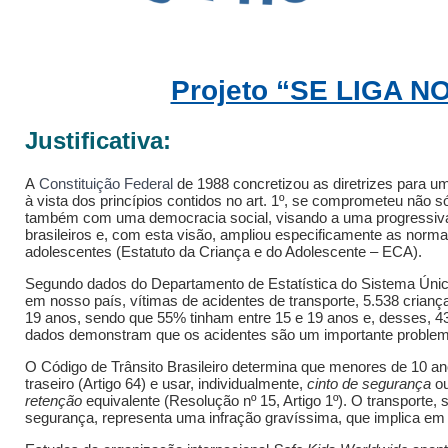
Projeto “SE LIGA N
Justificativa
:
A
Constituição Federal
de 1988 concretizou as diretrizes para um
à vista dos princípios contidos no art. 1º, se comprometeu não 
também com uma democracia social, visando a uma progressiva
brasileiros e, com esta visão, ampliou especificamente as norma
adolescentes (Estatuto da Criança e do Adolescente – ECA).
Segundo dados do Departamento de Estatística do Sistema Úni
em nosso país, vítimas de acidentes de transporte, 5.538 criança
19 anos, sendo que 55% tinham entre 15 e 19 anos e, desses, 
dados demonstram que os acidentes são um importante problem
O Código de Trânsito Brasileiro determina que menores de 10 a
traseiro (Artigo 64) e usar, individualmente,
cinto de segurança
o
retenção
equivalente
(Resolução nº 15, Artigo 1º). O transport
segurança, representa uma infração gravíssima, que implica em