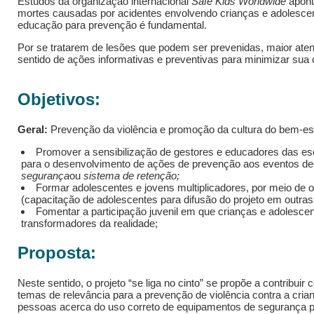
Estudos da organização internacional
Safe Kids Worldwide
apont
mortes causadas por acidentes envolvendo crianças e adolescen
educação para prevenção é fundamental.
Por se tratarem de lesões que podem ser prevenidas, maior ate
sentido de ações informativas e preventivas para minimizar sua 
Objetivos:
Geral:
Prevenção da violência e promoção da cultura do bem-es
Promover a sensibilização de gestores e educadores das es
para o desenvolvimento de ações de prevenção aos eventos dec
segurança
ou
sistema de retenção;
Formar adolescentes e jovens multiplicadores, por meio de o
(capacitação de adolescentes para difusão do projeto em outras
Fomentar a participação juvenil em que crianças e adolesce
transformadores da realidade;
Proposta:
Neste sentido, o projeto “se liga no cinto” se propõe a contribu
temas de relevância para a prevenção de violência contra a cria
pessoas acerca do uso correto de equipamentos de segurança pa